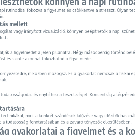
lleszthetők könnyen a napi rutinb
 rutinodba, fokozva a figyelmet és csökkentve a stresszt. Olyan tec
án.
tás mellett
sgálat vagy irányított vizualizáció, könnyen beépíthetők a napi szünet
lett.
atják a figyelmedet a jelen pillanatra. Négy másodpercig történő belé
st és szinte azonnal fokozhatod a figyelmedet.
környezetedre, miközben mozogsz. Ez a gyakorlat nemcsak a fizikai egé
nak.
udatosságodat és enyhítheti a feszültséget. Koncentrálj a légzésedr
ntartására
an technikákat, mint a konkrét szándékok kitűzése vagy időzítők hasz
t a tudatosság fenntartásában és a zavaró tényezők elkerülésében.
ág gyakorlatai a figyelmet és a k