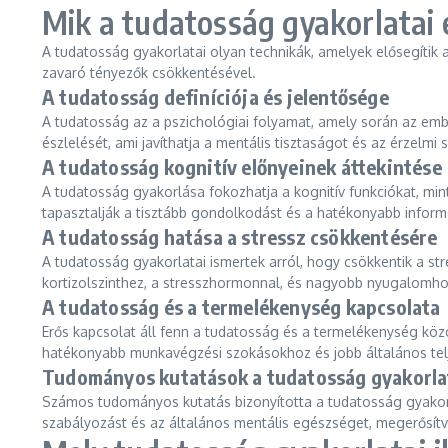
Mik a tudatosság gyakorlatai é
A tudatosság gyakorlatai olyan technikák, amelyek elősegítik a 
zavaró tényezők csökkentésével.
A tudatosság definíciója és jelentősége
A tudatosság az a pszichológiai folyamat, amely során az ember
észlelését, ami javíthatja a mentális tisztaságot és az érzelmi 
A tudatosság kognitív előnyeinek áttekintése
A tudatosság gyakorlása fokozhatja a kognitív funkciókat, min
tapasztalják a tisztább gondolkodást és a hatékonyabb inform
A tudatosság hatása a stressz csökkentésére
A tudatosság gyakorlatai ismertek arról, hogy csökkentik a str
kortizolszinthez, a stresszhormonnal, és nagyobb nyugalomho
A tudatosság és a termelékenység kapcsolata
Erős kapcsolat áll fenn a tudatosság és a termelékenység köz
hatékonyabb munkavégzési szokásokhoz és jobb általános telj
Tudományos kutatások a tudatosság gyakorlat
Számos tudományos kutatás bizonyította a tudatosság gyakorla
szabályozást és az általános mentális egészséget, megerősítve