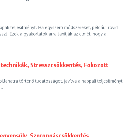
appali teljesítményt. Ha egyszerű módszereket, például rövid
szt. Ezek a gyakorlatok arra tanítják az elmét, hogy a
s technikák, Stresszcsökkentés, Fokozott
pillanatra történő tudatosságot, javítva a nappali teljesítményt
..
 egyensúly, Szorongáscsökkentés