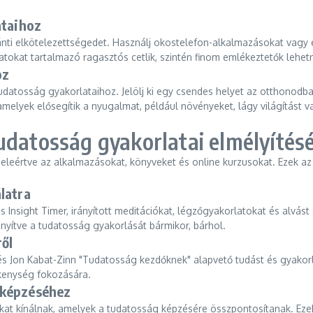
ataihoz
ránti elkötelezettségedet. Használj okostelefon-alkalmazásokat vag
datokat tartalmazó ragasztós cetlik, szintén finom emlékeztetők lehe
oz
udatosság gyakorlataihoz. Jelölj ki egy csendes helyet az otthonod
amelyek elősegítik a nyugalmat, például növényeket, lágy világítás
udatosság gyakorlatai elmélyítés
 beleértve az alkalmazásokat, könyveket és online kurzusokat. Ezek a
latra
nsight Timer, irányított meditációkat, légzőgyakorlatokat és alvást
nyítve a tudatosság gyakorlását bármikor, bárhol.
ől
s Jon Kabat-Zinn "Tudatosság kezdőknek" alapvető tudást és gyakorla
ékenység fokozására.
 képzéséhez
at kínálnak, amelyek a tudatosság képzésére összpontosítanak. Eze