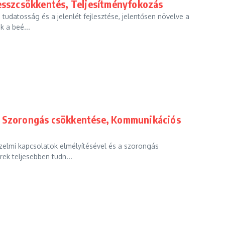
resszcsökkentés, Teljesítményfokozás
 tudatosság és a jelenlét fejlesztése, jelentősen növelve a
k a beé...
t, Szorongás csökkentése, Kommunikációs
rzelmi kapcsolatok elmélyítésével és a szorongás
rek teljesebben tudn...