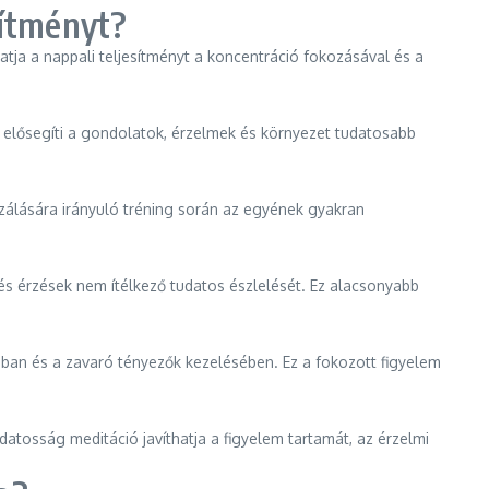
sítményt?
hatja a nappali teljesítményt a koncentráció fokozásával és a
gy elősegíti a gondolatok, érzelmek és környezet tudatosabb
szálására irányuló tréning során az egyének gyakran
k és érzések nem ítélkező tudatos észlelését. Ez alacsonyabb
ában és a zavaró tényezők kezelésében. Ez a fokozott figyelem
tosság meditáció javíthatja a figyelem tartamát, az érzelmi