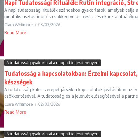
Napi Tudatossági Rituálék: Rutin integráció, St
A napi tudatossági rituálék szándékos gyakorlatok, amelyek célja a
mentális tisztaságot és csökkentve a stresszt. Ezeknek a rituálékna
Clara Whitmore
03/03/2026
Read More
A tudatosság gyakorlatai a nappali teljesítményért
Tudatosság a kapcsolatokban: Érzelmi kapcsola
készségek
A tudatosság kulcsszerepet játszik a kapcsolatok javításában az é
csökkentésével. A tudatosság és a jelenlét elősegítésével a partne
Clara Whitmore
02/03/2026
Read More
A tudatosság gyakorlatai a nappali teljesítményért