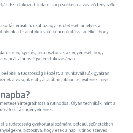
rtják. Ez a fokozott tudatosság csökkenti a zavaró tényezőket
orlás erősíti azokat az agyi területeket, amelyek a
l bírunk a feladatokra való koncentrálásra anélkül, hogy
udatos megfigyelés, arra ösztönzik az egyéneket, hogy
és a napi általános figyelem fokozásában.
k beépítik a tudatosság képzést, a munkavállalók gyakran
nek a vizsgák előtt, általában jobban teljesítenek, mivel
t napba?
mentesen integrálhatsz a rutinodba. Olyan technikák, mint a
időráfordítást igényelnének.
el a tudatosság gyakorlatai számára, például szünetekben
enységekre, biztosítva, hogy ezek a napi rutinod szerves