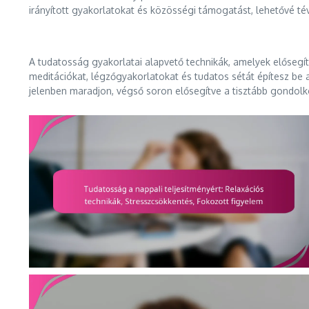
irányított gyakorlatokat és közösségi támogatást, lehetővé t
A tudatosság gyakorlatai alapvető technikák, amelyek elősegíti
meditációkat, légzőgyakorlatokat és tudatos sétát építesz be a
jelenben maradjon, végső soron elősegítve a tisztább gondolk