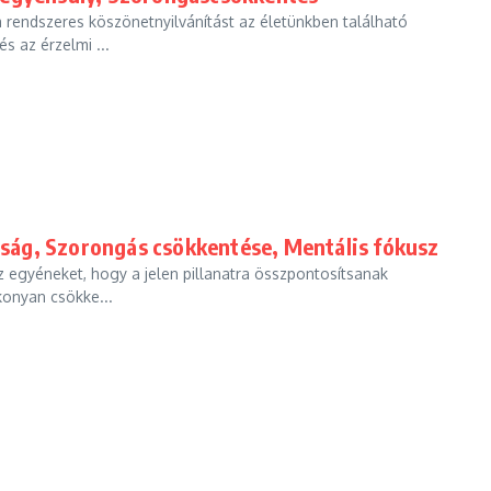
 rendszeres köszönetnyilvánítást az életünkben található
s az érzelmi ...
osság, Szorongás csökkentése, Mentális fókusz
z egyéneket, hogy a jelen pillanatra összpontosítsanak
konyan csökke...