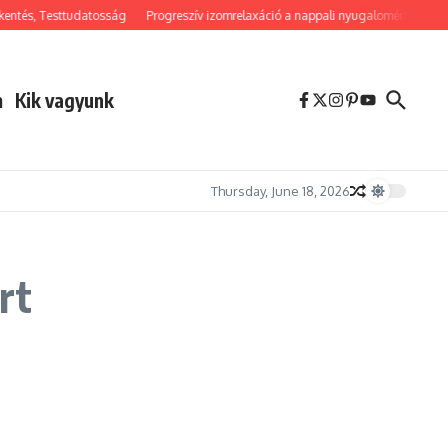
, Testtudatosság
Progreszív izomrelaxáció a nappali nyugalomért: Feszültségol
m
Kik vagyunk
Thursday, June 18, 2026
rt