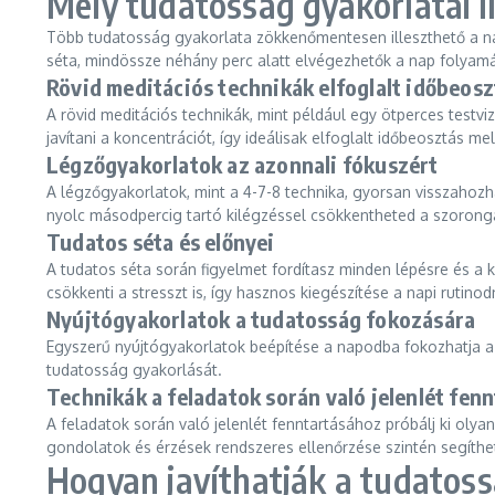
Mely tudatosság gyakorlatai i
Több tudatosság gyakorlata zökkenőmentesen illeszthető a napi
séta, mindössze néhány perc alatt elvégezhetők a nap folyam
Rövid meditációs technikák elfoglalt időbeosz
A rövid meditációs technikák, mint például egy ötperces testviz
javítani a koncentrációt, így ideálisak elfoglalt időbeosztás mel
Légzőgyakorlatok az azonnali fókuszért
A légzőgyakorlatok, mint a 4-7-8 technika, gyorsan visszahozh
nyolc másodpercig tartó kilégzéssel csökkentheted a szorongá
Tudatos séta és előnyei
A tudatos séta során figyelmet fordítasz minden lépésre és a 
csökkenti a stresszt is, így hasznos kiegészítése a napi rutinod
Nyújtógyakorlatok a tudatosság fokozására
Egyszerű nyújtógyakorlatok beépítése a napodba fokozhatja a t
tudatosság gyakorlását.
Technikák a feladatok során való jelenlét fen
A feladatok során való jelenlét fenntartásához próbálj ki oly
gondolatok és érzések rendszeres ellenőrzése szintén segíthe
Hogyan javíthatják a tudatoss