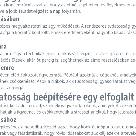
s a koncentrációt azáltal, hogy az elmét a jelenben és figyelmesen ta
éve a jobb feladatvégzést a nap folyamán.
zásában
épes megváltoztatni az agy működését. A rendszeres tudatosság gyak
avítja a kognitív kontrollt. Ennek eredményeként nagyobb kapacitássa
.
ára
ára. Olyan technikák, mint a fókuszált légzés, testvizsgálatok és t
ditációs ülések, akár öt percig is, segíthetnek az elme resetelésében 
elemre
évén elért fokozott figyelemről. Például azoknál a cégeknél, amelye
nek csökkenését. Azok a diákok, akik tudatossági gyakorlatokat végez
 a szorongást.
datosság beépítésére egy elfoglal
tást kell adni a rövid, szándékos gyakorlatoknak, amelyeket zökkenő
hatják a figyelmet és csökkenthetik a stresszt anélkül, hogy jelentős 
ásához
pítéséhez a napodba. Kezdd azzal, hogy konkrét időpontokat ütemez
rak vagy feladatlisták, hogy rövid időszakokat allokálj ezekre a tevék