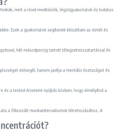
a?
hnikák, mint a rövid meditációk, légzőgyakorlatok és tudatos
ekbe. Ezek a gyakorlatok segítenek kitisztítani az elmét és
gzéssel, hét másodpercig tartott lélegzetvisszatartással és
szséget elősegíti, hanem javítja a mentális tisztaságot és
e és a tested érzeteire nyújtás közben, hogy elmélyítsd a
nálata a fókuszált munkaintervallumok létrehozásához. A
oncentrációt?