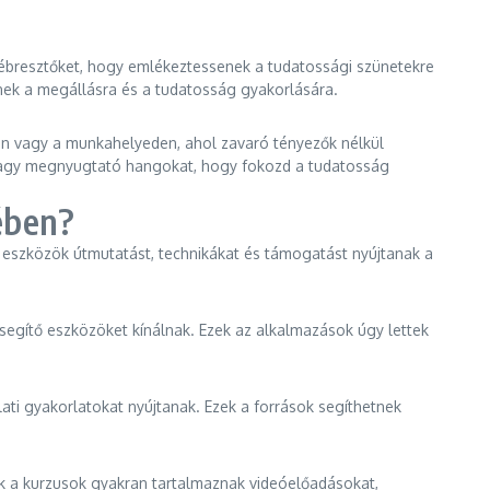
y ébresztőket, hogy emlékeztessenek a tudatossági szünetekre
tnek a megállásra és a tudatosság gyakorlására.
ban vagy a munkahelyeden, ahol zavaró tényezők nélkül
t vagy megnyugtató hangokat, hogy fokozd a tudatosság
ében?
z eszközök útmutatást, technikákat és támogatást nyújtanak a
 segítő eszközöket kínálnak. Ezek az alkalmazások úgy lettek
ti gyakorlatokat nyújtanak. Ezek a források segíthetnek
k a kurzusok gyakran tartalmaznak videóelőadásokat,