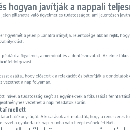
s hogyan javítják a nappali telje
jelen pillanatra való figyelmet és tudatosságot, ami jelentősen javít
 figyelmét a jelen pillanatra irányítja. Jelentősége abban rejlik, ho
szabályozást.
t például a figyelmet, a memóriát és a döntéshozatalt. Az elme fóku
ációfeldolgozást.
esszt azáltal, hogy elősegítik a relaxációt és bátorítják a gondolato
z vezethet a nap folyamán.
ött, mivel a tudatosság segít az egyéneknek a fókuszálás fenntartás
esítményhez vezethet a napi feladatok során.
ai mellett
tai hatékonyságát. A kutatások azt mutatták, hogy a rendszeres tuda
 ezzel a gyakorlatok napi rutinba való beépítésének értékét.