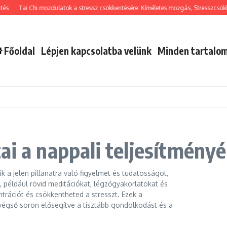
Tai Chi mozdulatok a stressz csökkentésére: Kíméletes mozgás, Stresszcsökkentés
Főoldal
Lépjen kapcsolatba velünk
Minden tartalo
ai a nappali teljesítményé
k a jelen pillanatra való figyelmet és tudatosságot,
, például rövid meditációkat, légzőgyakorlatokat és
trációt és csökkentheted a stresszt. Ezek a
 végső soron elősegítve a tisztább gondolkodást és a