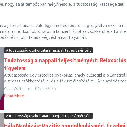
éve, hogy saját tempódban mélyíthesd el a tudatossági készségeidet.
k a jelen pillanatra való figyelmet és tudatosságot, javítva ezzel a n
 napi rutinodba, fokozhatod a koncentrációt és csökkentheted a stres
odást és a jobb feladatvégzést a nap folyamán.
A tudatosság gyakorlatai a nappali teljesítményért
Tudatosság a nappali teljesítményért: Relaxáció
figyelem
A tudatosság egy erőteljes gyakorlat, amely elősegíti a pillanatról 
a stressz csökkentésével és a fókusz élesítésével. A relaxációs tec.
Clara Whitmore
05/03/2026
Read More
A tudatosság gyakorlatai a nappali teljesítményért
Hála Naplózás: Pozitív gondolkodásmód, Érzelmi