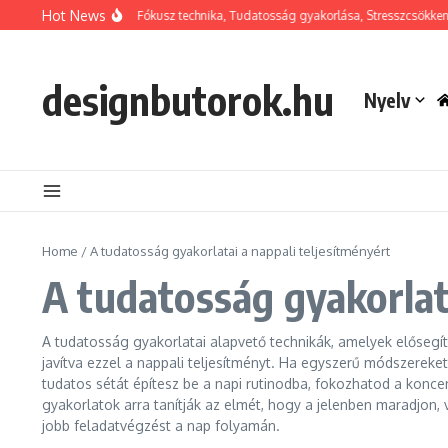
Skip to content
Hot News
ámláló gyakorlat: Fókusz technika, Tudatosság gyakorlása, Stresszcsökkentés
designbutorok.hu
Nyelv
Home
/
A tudatosság gyakorlatai a nappali teljesítményért
A tudatosság gyakorlat
A tudatosság gyakorlatai alapvető technikák, amelyek elősegíti
javítva ezzel a nappali teljesítményt. Ha egyszerű módszereket
tudatos sétát építesz be a napi rutinodba, fokozhatod a koncen
gyakorlatok arra tanítják az elmét, hogy a jelenben maradjon,
jobb feladatvégzést a nap folyamán.