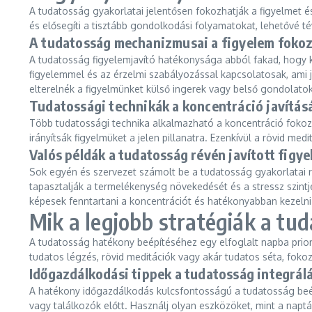
A tudatosság gyakorlatai jelentősen fokozhatják a figyelmet é
és elősegíti a tisztább gondolkodási folyamatokat, lehetővé t
A tudatosság mechanizmusai a figyelem foko
A tudatosság figyelemjavító hatékonysága abból fakad, hogy k
figyelemmel és az érzelmi szabályozással kapcsolatosak, ami j
elterelnék a figyelmünket külső ingerek vagy belső gondolatok
Tudatossági technikák a koncentráció javítás
Több tudatossági technika alkalmazható a koncentráció fokozás
irányítsák figyelmüket a jelen pillanatra. Ezenkívül a rövid me
Valós példák a tudatosság révén javított figy
Sok egyén és szervezet számolt be a tudatosság gyakorlatai r
tapasztalják a termelékenység növekedését és a stressz szintjé
képesek fenntartani a koncentrációt és hatékonyabban kezelni
Mik a legjobb stratégiák a tu
A tudatosság hatékony beépítéséhez egy elfoglalt napba priori
tudatos légzés, rövid meditációk vagy akár tudatos séta, fokoz
Időgazdálkodási tippek a tudatosság integrál
A hatékony időgazdálkodás kulcsfontosságú a tudatosság beé
vagy találkozók előtt. Használj olyan eszközöket, mint a naptá