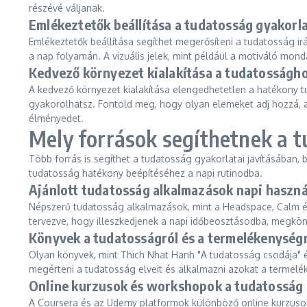
részévé váljanak.
Emlékeztetők beállítása a tudatosság gyakorl
Emlékeztetők beállítása segíthet megerősíteni a tudatosság i
a nap folyamán. A vizuális jelek, mint például a motiváló mon
Kedvező környezet kialakítása a tudatosságh
A kedvező környezet kialakítása elengedhetetlen a hatékony t
gyakorolhatsz. Fontold meg, hogy olyan elemeket adj hozzá, 
élményedet.
Mely források segíthetnek a t
Több forrás is segíthet a tudatosság gyakorlatai javításában,
tudatosság hatékony beépítéséhez a napi rutinodba.
Ajánlott tudatosság alkalmazások napi haszná
Népszerű tudatosság alkalmazások, mint a Headspace, Calm és I
tervezve, hogy illeszkedjenek a napi időbeosztásodba, megkön
Könyvek a tudatosságról és a termelékenységr
Olyan könyvek, mint Thich Nhat Hanh "A tudatosság csodája" é
megérteni a tudatosság elveit és alkalmazni azokat a termel
Online kurzusok és workshopok a tudatosság
A Coursera és az Udemy platformok különböző online kurzusok