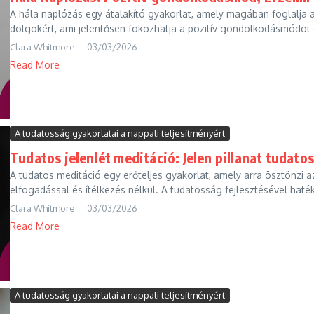
A hála naplózás egy átalakító gyakorlat, amely magában foglalja a
dolgokért, ami jelentősen fokozhatja a pozitív gondolkodásmódot é
Clara Whitmore
03/03/2026
Read More
A tudatosság gyakorlatai a nappali teljesítményért
Tudatos jelenlét meditáció: Jelen pillanat tudat
A tudatos meditáció egy erőteljes gyakorlat, amely arra ösztönzi a
elfogadással és ítélkezés nélkül. A tudatosság fejlesztésével haté
Clara Whitmore
03/03/2026
Read More
A tudatosság gyakorlatai a nappali teljesítményért